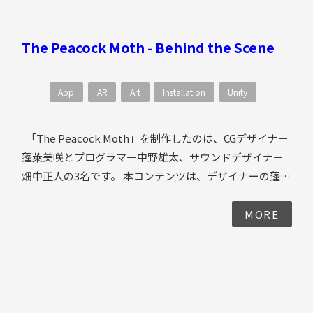
素材。転送後のワープアニメーションに登場する工事中
アイコンは加藤がデザイン。 以下はカメラ位置がポー
The Peacock Moth - Behind the Scene
タルよりも下に移動した場合の表現として、阿部が実装
した3Dマップをスキャンした様なリアルタイムエフェク
ト。 以上の工程を経て、本作品が完成しました。 ポー
App
AR
Art
Installation
Unity
タルが開く地点は、金原と阿部の選りすぐりが世界中か
ら登録されています。 是非お楽しみください。
「The Peacock Moth」を制作したのは、CGデザイナー
蓬萊美咲とプログラマー中野雄太、サウンドデザイナー
畑中正人の3名です。 本コンテンツは、デザイナーの蓬莱
が、へルマン・ヘッセの短編小説「少年の日の思い出」
からインスピレーションを受け、さまざまな蛾の美しい
MORE
「カタチ」を模索して生まれた作品です。以下は最初期
に蓬莱が描いたスケッチ。 本作品を実装する上で目標と
したのは主に以下です。 ・ライティングと質感 ・美しい
フォルムとアニメーション ・デジタルメイクアップと呼
べるものになるか 本作品の実装スタイルは、最初の作品