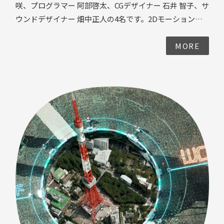
咲、プログラマー 阿部啓太、CGデザイナー 石井 智子、サ
ウンドデザイナー 畑中正人の4名です。2Dモーショング
ラフィックのAR化をテーマに制作をしました。 本作品を
実装する上でのポイントを以下に紹介します。 ・2Dベ
MORE
ースでARコンテンツ制作 ・AfterEffectsで制作したア
ニメーションをUnityに実装 └ AirBnbが制作したAE
プラグインを使用 アニメーションの祖先とも言われる、
フェナキストスコープの手法を用いて、最古の技術と現
代の技術を組み合わせ、どの時代でも変わらず繰り返さ
れる、さまざまな生命の活動を描いた作品です。 ARアプ
リの制作ではあるもの、デザイナーが自宅に篭って鉛筆
で絵を描いているのが制作過程の大半を占めるという作
品でした。 以下は初期段階のアニメーションスタディ
ー。 以下は最終段階のアニメーション。 この素材を、
AfterEffectsで立体的に動かしていきました。 2Dベース
のモーショングラフィックフィックスも効果的にARコン
テンツに落とし込めるということがわかりました。