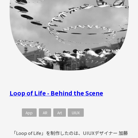
めた登場するという演出を実現しました。 続いて、カメ
ラハックとリアルタイムモーショングラフィックス。 本
作品の途中で、現実とARの境目を曖昧にする演出のた
め、急に自由視点だったはずのカメラが勝手に動き出
し、ARからVRの世界に切り替わり、またARに戻るという
カメラハックを実装しました。ユーザーによって、最初
から最後まで立ち止まってしまい、カメラ（アングル）
を移動しない場合などがあることも想定されるため、そ
ういった場合にも、ダイナミックなカメラ移動を強制的
に入れるカメラハックは有効だということが今回の制作
を通じてわかりました。 後半にダンサーの周辺に現れる
Loop of Life - Behind the Scene
リアルタイムモーショングラフィックスでは、ランダム
なオブジェクト生成など、再生するたびに変化する仕組
みを導入しています。
App
AR
Art
UIUX
「Loop of Life」を制作したのは、UIUXデザイナー 加藤