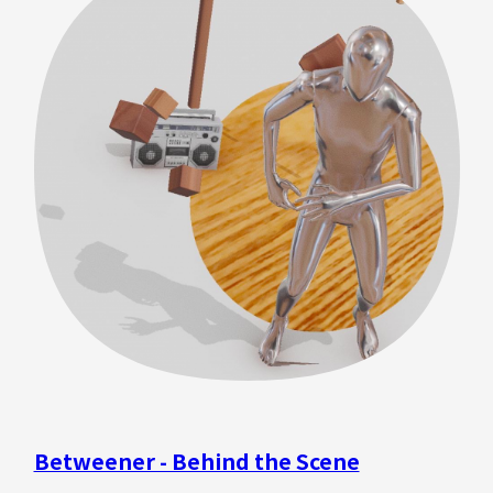
ックのAR化を目指して大きく以下の3点をスタディーしな
がら制作を進めました。 ・カットのあるAR ・
alembicの再生 ・夜にする 以下は初期のスタディーで
す。 自由視点となるAR空間でも一般的なカット編集
（映像がバツバツと切り替わる）が成立し、映像作品の
中に入ったような感覚が得られることが分かりました。
続いてalembicの再生テストの様子です。 動くメッシュ
データの実装を試し、流体など色々な表現ができること
がわかりました。今回、水の表現はあまり追い込めなか
ったのですが、今後の可能性を感じています。 続いて3点
目のスタディーです。 背景となる実写にCGを合わせるだ
けではなく、実写自体にエフェクトをかけて「こういう
シーンにしたい」を表現することを試しました。このシ
ーンは、背景を夜にして、電車が体験者を通り抜けてい
くようなシーンです。電車の中を覗き見ることができた
Betweener - Behind the Scene
りと、ゲームのような体験をすることもできて面白いと
いうことがわかりました。 このようにして、AR空間上で