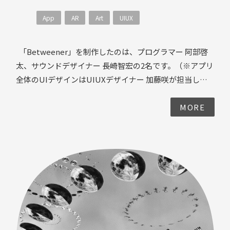
展開する3DCGによるモーショングラフィックス作品が完
App
AR
Art
UIUX
成しました。
「Betweener」を制作したのは、プログラマー 阿部啓
太、サウンドデザイナー 長崎智宏の2名です。（※アプリ
全体のUIデザインはUIUXデザイナー 加藤咲が担当して
います） 作品のコンセプトとなったのは、現実と仮想の
間を踊るダンサー。現実世界とネット上の仮想世界をシ
MORE
ームレスに行き交い、楽しむ昨今のデジタルネイティブ
な人々を表現しています。 本作品を実装する上で重要と
なった演出のポイント3つを以下に紹介します。 ・カ
メラからテクスチャ取得 ・カメラハック ・リアルタ
イムアニメーション まず、作品のコンセプトでもある現
実と仮想の境界からダンサーが登場する冒頭のシーンで
は、リアルタイムにカメラから取得した地面の色などを
オブジェクトのテクスチャに使用し、その場の境界を歪