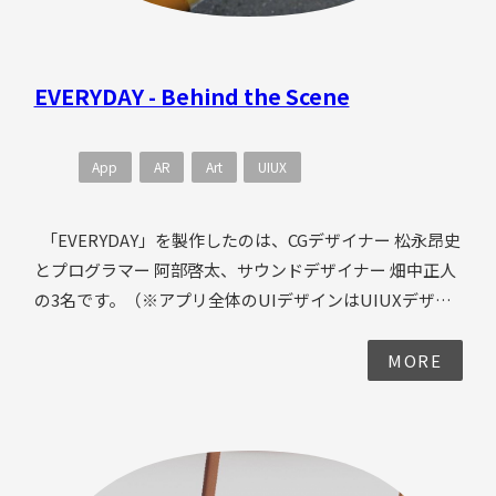
多様なアイディアがメンバーから集まりました。 多様
なアイディアの中から、メンバーがもっともテンション
が上がるものをそれぞれが選び実制作をスタートしまし
EVERYDAY - Behind the Scene
た。
App
AR
Art
UIUX
「EVERYDAY」を製作したのは、CGデザイナー 松永昂史
とプログラマー 阿部啓太、サウンドデザイナー 畑中正人
の3名です。（※アプリ全体のUIデザインはUIUXデザイ
ナー 加藤咲が担当しています） 作品のコンセプト
は、"日常に溶け込むAR"。ファンタジーではなく、実際
MORE
にスマホ越しで見えそうな身近な風景を拡張する作品を
目指して制作されました。 ・目の前で起こりそうな風
景の方がよりリアルでは？ ・描画だけでなくシチュエ
ーションでリアルさを出せないか？ モーショングラフィ