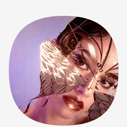
ーをもとにスタートしました。以下は最初期に金原がデ
ザインしたイメージ画像。 本作品を実装する上で重要
視したポイントは以下2点、 ・上空から都市を見下
ろす表現をどのように実装するか？ ・2031年の世界
観のデザイン WOW PORTALで一番の課題となったの
は、ポータルの向こう側に見える転送先の風景をどのよ
うに実装するかという点。こちらは様々な方法を検討し
ました。その中から最終的に採用したのが、Microsoft が
提供する、Maps SDK for Unity です。以下は、SDKのデ
モの様子。（※テクスチャ付きの3Dデータをクラウドか
ら瞬時に呼び出せることと、iPhoneでも動作が軽いとい
う点が採用の決め手となりました） このSDKの採用が
決定してからデザインと実装が一気に進みました。 実装
は、アートディレクションとデザインを担当した金原が
3DCG上で制作した素材とモーションを、阿部がマージし
つつ、リアルタイムエフェクトをかけていくというスタ
イルで進行しました。 以下は制作途中のアニメーション