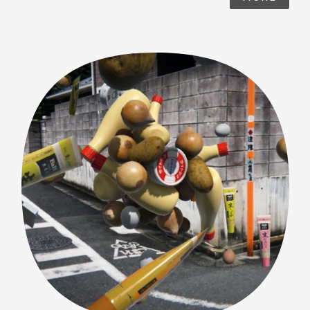
について ・作品「The Peacock Moth」について 今
回本投稿では、プロジェクトチームとその目標について
紹介します。 まず第1弾リリースの段階でプロジェクトに
アサインされたスタッフは以下です。 第2弾リリースの
スタッフは以下です。 3DCG、モーショングラフィック
ス、プログラミング、UIUX、サウンドというWOWの知
見を集めた布陣をしき、能力の違うメンバーそれぞれの
視点を意識して企画に入りました。 ・AR上の3DCG
の質感をどこまで高められるか ・AR上のモーション
グラフィックスのベンチマークに挑戦する └ 2D
的なモーショングラフィックス └ 3DCGを多用
したモーショングラフィックス └ プログラマブ
ルなモーショングラフィックス ・アート表現として
ARを使う ・簡潔でAR作品を見るために最適なUIUX
以下は、プログラマーの阿部が企画に入る前に書いたコ
ンセプト。 上記を踏まえて短い時間の中でキーとなる