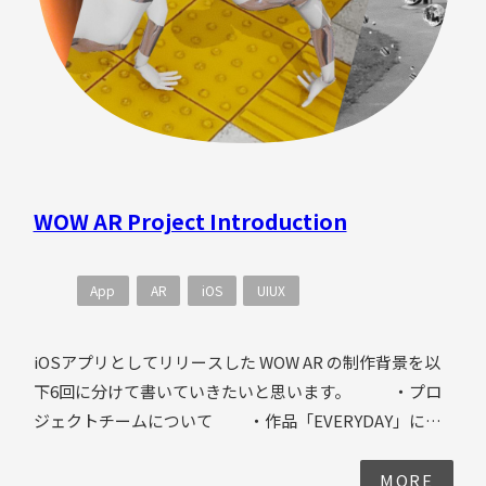
WOW AR Project Introduction
App
AR
iOS
UIUX
iOSアプリとしてリリースした WOW AR の制作背景を以
下6回に分けて書いていきたいと思います。 ・プロ
ジェクトチームについて ・作品「EVERYDAY」につ
いて ・作品「Betweener」について ・作品
「Loop of Life」について ・作品「WOW PORTAL」
MORE