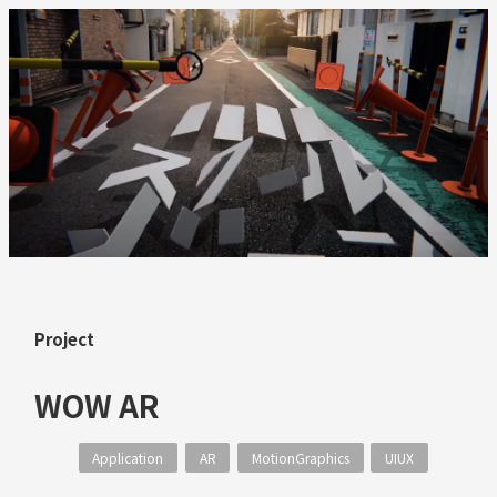
Project
WOW AR
Application
AR
MotionGraphics
UIUX