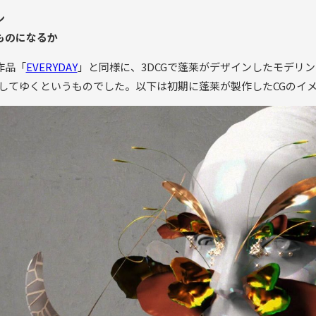
ン
ものになるか
作品「
EVERYDAY
」と同様に、3DCGで蓬莱がデザインしたモデリ
再現してゆくというものでした。以下は初期に蓬莱が製作したCGのイ