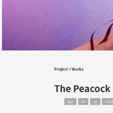
Project
>
Works
The Peacock 
App
AR
Art
Instal