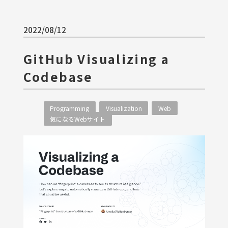
2022/08/12
GitHub Visualizing a
Codebase
Programming
Visualization
Web
気になるWebサイト