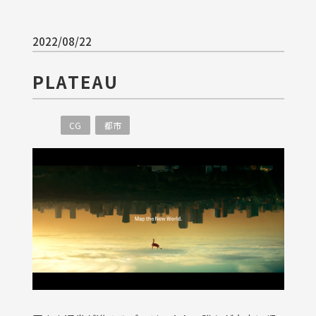
2022/08/22
PLATEAU
CG
都市