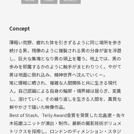
Concept
薄暗い荒野、疲れた体を引きずるように同じ場所を歩き
続ける男。残像のように複製される男の分身が宙を浮遊
し、巨大な集塊となり男の頭上を覆う。地上では、男の
歩みを邪魔するかのように触手がまとわりつく。やがて
男は地面に倒れ込み、精神世界へ沈んでいくー。
常に情報に晒され、複雑な人間関係と共に生きる現代
人。自己認識による自身の輪郭・境界線は揺らぎ、変異
し、溶けていく。その繰り返しを生きる人間を、異質な
鮮やかさで描いた映像作品。
Best of Stash、Telly Award金賞を受賞した北畠遼・佐々
木拓磨ユニットが演出・制作。最新の撮影技術ボリュメ
トリクスを採用し、ロンドンのディメンション・スタジ