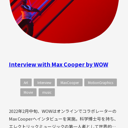
Interview with Max Cooper by WOW
Art
Interview
MaxCooper
MotionGraphics
Movie
music
2022年2月中旬、WOWはオンラインでコラボレーターの
Max Cooperへインタビューを実施。科学博士号を持ち、
エレクトリックミュージックの第一人者として世界的な