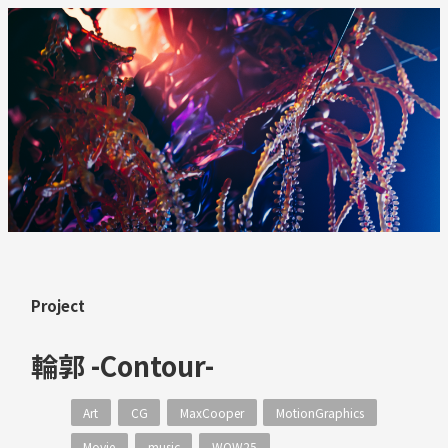
Project
輪郭 -Contour-
Art
CG
MaxCooper
MotionGraphics
Movie
music
WOW25