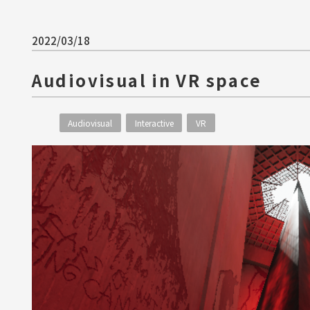
2022/03/18
Audiovisual in VR space
Audiovisual
Interactive
VR