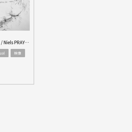
PIANOGRAPHY / Niels PRAYER
ual
映像