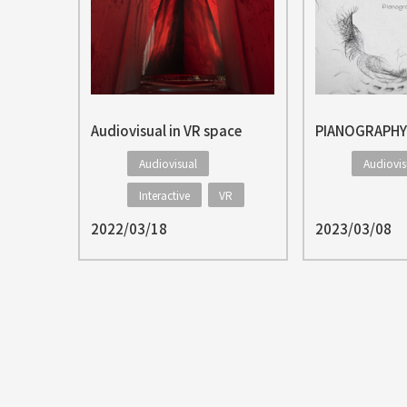
Audiovisual in VR space
Audiovisual
Audiovis
Interactive
VR
2022/03/18
2023/03/08