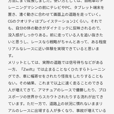
方法にまで成長しました。使い方としては、自転車のト
レーニングマシンの前にテレビやPC、タブレット端末を
置き、漕ぐ動きに合わせて画面上の道路を走っていく。
CGのクオリティはプレイステーション2くらい。それで
も、自分の体の動きがダイナミックに反映されるので、
没入感がしっかりある。前に走っている人を追い抜きた
いと思うし、レースなら戦略がちゃんとあって、ある程度
リアルなレースに近い体験を実現できていると思いま
す。
メリットとしては、実際の道路では信号待ちなどがある
一方、『Zwift』では止まることなくひたすらトレーニン
グでき、車に幅寄せをされたり怪我をしたりすることも
ない。その結果、これまで以上に速く走ることのできる
人が増えてきて、アマチュアのレースで優勝したり、プロ
スポーツの世界からスカウトされたりする流れが出てき
ています。ただ一方で、道路上の状況に慣れないままリ
アルのレースに出場する人が多くなり、事故が増えている