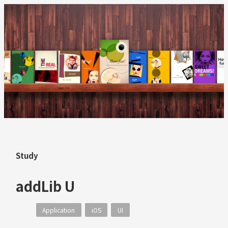
Study
addLib U
Application
iOS
UI